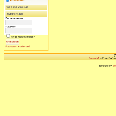
WER IST ONLINE
ANMELDUNG
Benutzername
Passwort
Angemeldet bleiben
Passwort verloren?
(
Joomla!
is Free Softw
go
template by